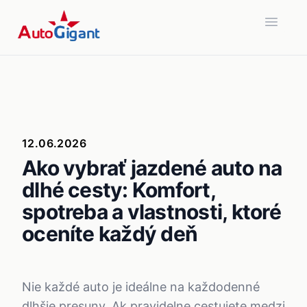
Open 
12.06.2026
Ako vybrať jazdené auto na
dlhé cesty: Komfort,
spotreba a vlastnosti, ktoré
oceníte každý deň
Nie každé auto je ideálne na každodenné
dlhšie presuny. Ak pravidelne cestujete medzi