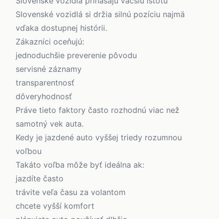
Slovenské vozidlá prinášajú väčšiu istotu
Slovenské vozidlá si držia silnú pozíciu najmä
vďaka dostupnej histórii.
Zákazníci oceňujú:
jednoduchšie preverenie pôvodu
servisné záznamy
transparentnosť
dôveryhodnosť
Práve tieto faktory často rozhodnú viac než
samotný vek auta.
Kedy je jazdené auto vyššej triedy rozumnou
voľbou
Takáto voľba môže byť ideálna ak:
jazdíte často
trávite veľa času za volantom
chcete vyšší komfort