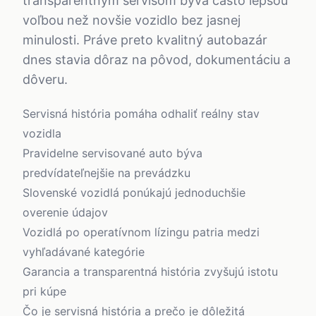
transparentným servisom býva často lepšou
voľbou než novšie vozidlo bez jasnej
minulosti. Práve preto kvalitný autobazár
dnes stavia dôraz na pôvod, dokumentáciu a
dôveru.
Servisná história pomáha odhaliť reálny stav
vozidla
Pravidelne servisované auto býva
predvídateľnejšie na prevádzku
Slovenské vozidlá ponúkajú jednoduchšie
overenie údajov
Vozidlá po operatívnom lízingu patria medzi
vyhľadávané kategórie
Garancia a transparentná história zvyšujú istotu
pri kúpe
Čo je servisná história a prečo je dôležitá